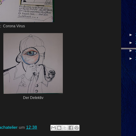
: Corona Virus
►
►
►
►
Der Detektiv
chatelier
um
12:38