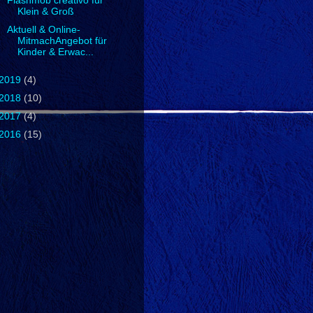
Flashmob creativo für
Klein & Groß
Aktuell & Online-
MitmachAngebot für
Kinder & Erwac...
2019
(4)
2018
(10)
2017
(4)
2016
(15)