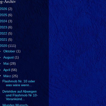
og-Archiv
2026
(2)
2025
(6)
2024
(3)
2023
(6)
2022
(5)
2021
(5)
2020
(111)
►
Oktober
(1)
►
August
(1)
►
Mai
(28)
►
April
(56)
▼
März
(25)
Flashmob Nr. 10 oder
was wäre wenn...
Detektive auf Abwegen
und Flashmob Nr 10-
Vorankünd...
Wunder-Wunsch-