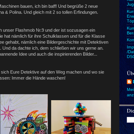
Jug
 Maschinen bauen, ich bin baff! Und begrüße 2 neue
Kur
na & Polina. Und gleich mit 2 so tollen Erfindungen.
Erw
Töp
Kun
 unser Flashmob Nr.9 und der ist sozusagen ein
Ber
ie hat nämlich für ihre Schulklassen und für die Klasse
Kon
Idee gehabt, nämlich eine Bildergeschichte mit Detektiven
Imp
. Und da dachte ich, dem schließen wir uns gerne an.
/Da
pannende Idee und auch die inspirierenden Bilder...
DS
Üb
e sich Eure Detektive auf den Weg machen und wo sie
essen: Immer die Hände waschen!
Mein
anz
Die