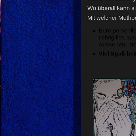
Wo überall kann s
Mit welcher Metho
Eure persönlich
richtig fies au
Aussehen, meh
Viel Spaß bei