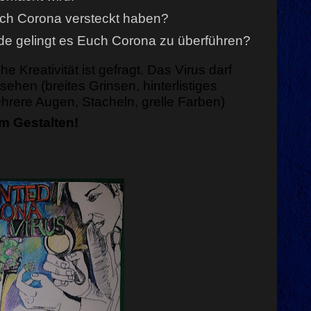
ich Corona versteckt haben?
de gelingt es Euch Corona zu überführen?
e Kreativität ist gefragt. Das Virus darf
ssehen (breites Grinsen, hinterlistiges
rere Augen, Stacheln, grelle Farben)
m Gestalten!