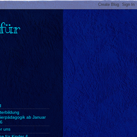
für
g
terbildung
lierpädagogik ab Januar
6
r uns
se für Kinder &