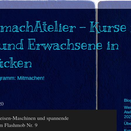
machAtelier - Kurse 
 und Erwachsene in
ücken
gramm: Mitmachen!
Blo
20
Wei
Ate
eisen-Maschinen und spannende
202
im Flashmob Nr. 9
Übe
Kur