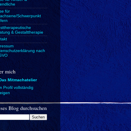
endliche
se für
achsene/Schwerpunkt
fern
sttherapeutische
atung & Gestalttherapie
takt
ressum
tenschutzerklärung nach
GVO
er mich
Das Mitmachatelier
 Profil vollständig
eigen
ses Blog durchsuchen